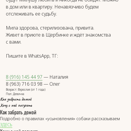
ЕСЛИ ОСТАЛИСЬ ВОПРОСЫ,
в дом или в квартиру. Ненавязчиво будем
СМЕЛО ПИШИТЕ НАМ!
отслеживать ее судьбу.
МЫ ОБЯЗАТЕЛЬНО ОТВЕТИМ.
Мила здорова, стерилизована, привита.
Живет в приюте в Щербинке и ждёт знакомства
с вами.
Пишите в WhatsApp, ТГ:
8 (916) 145 44 97
— Наталия
8 (963) 716 03 98 — Олег
Возраст: Взрослая (от 1 года)
ОТПРАВИТЬ
Пол: Девочка
Как забрать домой
Хочу с ней погулять
СЛЕДИТЕ ЗА НАШИМИ НОВОСТЯМИ
Как забрать домой
В СОЦСЕТЯХ
Подробно о правилах «усыновления» собаки рассказываем
ЗДЕСЬ
*