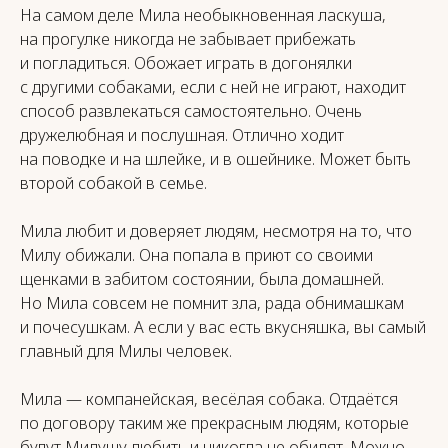
На самом деле Мила необыкновенная ласкуша,
на прогулке никогда не забывает прибежать
и погладиться. Обожает играть в догонялки
с другими собаками, если с ней не играют, находит
способ развлекаться самостоятельно. Очень
дружелюбная и послушная. Отлично ходит
на поводке и на шлейке, и в ошейнике. Может быть
второй собакой в семье.
Мила любит и доверяет людям, несмотря на то, что
Милу обижали. Она попала в приют со своими
щенками в забитом состоянии, была домашней.
Но Мила совсем не помнит зла, рада обнимашкам
и почесушкам. А если у вас есть вкусняшка, вы самый
главный для Милы человек.
Мила — компанейская, весёлая собака. Отдаётся
по договору таким же прекрасным людям, которые
будут Милушу любить и никогда не обидят. Можно