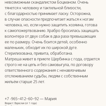
невозможным скандалистом Боцманом. Очень
тянется к человеку и тактильной близости,
с благодарностью принимает ласку. Осторожна,
в случае опасности предпочитает жаться к ногам
человека, но, если нужно защитить хозяина, готова
ЕСЛИ ОСТАЛИСЬ
к самопожертвованию. Храбро бросилась защищать
ВОПРОСЫ,
СМЕЛО ПИШИТЕ НАМ!
волонтера от двух собак в два раза превышающих
МЫ ОБЯЗАТЕЛЬНО
ее по размеру. Очень боится детей, особенно
ОТВЕТИМ.
маленьких, обходит их по широкой дуге.
Стерилизована, привита, обработана.
Матреша живет в приюте Щербинка с года, отдается
строго не на цепь и без самовыгула, по договору
ответственного содержания с ненавязчивым
отслеживанием судьбы, людям с собственным
жильём старше 25 лет.
+7 -965−412−60−92 — Мария
ОТПРАВИТЬ
Возраст: Взрослая (от 1 года)